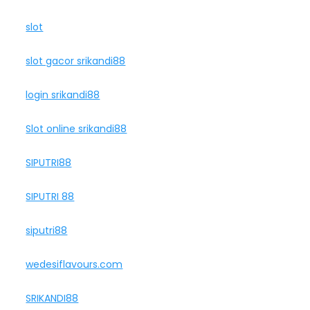
slot
slot gacor srikandi88
login srikandi88
Slot online srikandi88
SIPUTRI88
SIPUTRI 88
siputri88
wedesiflavours.com
SRIKANDI88