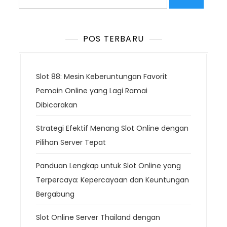
untuk:
POS TERBARU
Slot 88: Mesin Keberuntungan Favorit
Pemain Online yang Lagi Ramai
Dibicarakan
Strategi Efektif Menang Slot Online dengan
Pilihan Server Tepat
Panduan Lengkap untuk Slot Online yang
Terpercaya: Kepercayaan dan Keuntungan
Bergabung
Slot Online Server Thailand dengan